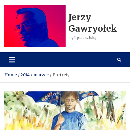
S
k
Jerzy
i
p
Gawryołek
t
o
myśl jest sztuką
c
o
n
t
e
n
Home
2014
marzec
Portrety
t